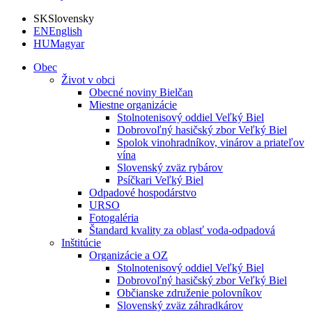
SK
Slovensky
EN
English
HU
Magyar
Obec
Život v obci
Obecné noviny Bielčan
Miestne organizácie
Stolnotenisový oddiel Veľký Biel
Dobrovoľný hasičský zbor Veľký Biel
Spolok vinohradníkov, vinárov a priateľov
vína
Slovenský zväz rybárov
Psíčkari Veľký Biel
Odpadové hospodárstvo
URSO
Fotogaléria
Štandard kvality za oblasť voda-odpadová
Inštitúcie
Organizácie a OZ
Stolnotenisový oddiel Veľký Biel
Dobrovoľný hasičský zbor Veľký Biel
Občianske združenie polovníkov
Slovenský zväz záhradkárov