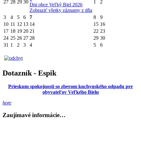
27
28
29
30
1
2
Dni obce Veľký Biel 2026
Zobraziť všetky záznamy z dňa
3
4
5
6
7
8
9
10
11
12
13
14
15
16
17
18
19
20
21
22
23
24
25
26
27
28
29
30
31
1
2
3
4
5
6
Dotazník - Espik
Prieskum spokojnosti so zberom kuchynského odpadu pre
obyvateľov Veľkého Bielu
hore
Zaujímavé informácie…