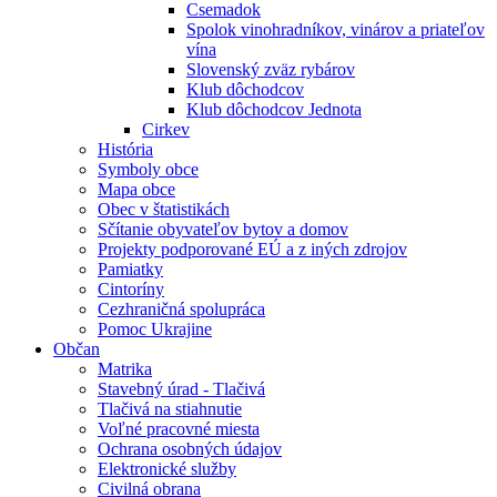
Csemadok
Spolok vinohradníkov, vinárov a priateľov
vína
Slovenský zväz rybárov
Klub dôchodcov
Klub dôchodcov Jednota
Cirkev
História
Symboly obce
Mapa obce
Obec v štatistikách
Sčítanie obyvateľov bytov a domov
Projekty podporované EÚ a z iných zdrojov
Pamiatky
Cintoríny
Cezhraničná spolupráca
Pomoc Ukrajine
Občan
Matrika
Stavebný úrad - Tlačivá
Tlačivá na stiahnutie
Voľné pracovné miesta
Ochrana osobných údajov
Elektronické služby
Civilná obrana