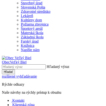
Stavebný úrad
Slovenská Pošta
Zdravotné stredisko
Lekáreň
Kultúrny dom
Požiarna zbrojnica
Športový areál
Materská škola
Základná škola
Farský úrad
Knižnica
Napíšte nám
Obec
Veľký Biel
Hľadaný výraz
Hľadať
rozšírené vyhľadávanie
Rýchle odkazy
Naše návrhy na rýchly prístup k obsahu
Kontakt
Klientská zóna