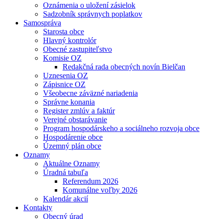
Oznámenia o uložení zásielok
Sadzobník správnych poplatkov
Samospráva
Starosta obce
Hlavný kontrolór
Obecné zastupiteľstvo
Komisie OZ
Redakčná rada obecných novín Bielčan
Uznesenia OZ
Zápisnice OZ
Všeobecne záväzné nariadenia
Správne konania
Register zmlúv a faktúr
Verejné obstarávanie
Program hospodárskeho a sociálneho rozvoja obce
Hospodárenie obce
Územný plán obce
Oznamy
Aktuálne Oznamy
Úradná tabuľa
Referendum 2026
Komunálne voľby 2026
Kalendár akcií
Kontakty
Obecný úrad