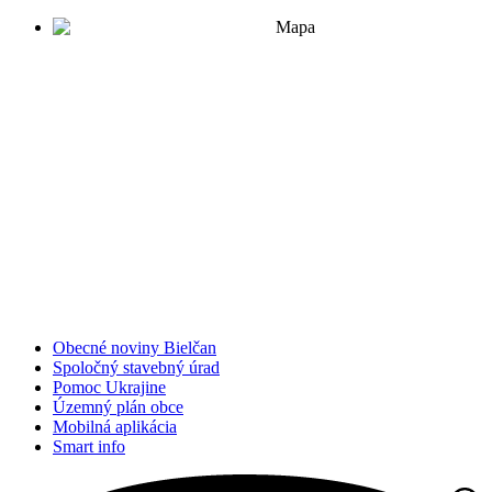
Obecné noviny Bielčan
Spoločný stavebný úrad
Pomoc Ukrajine
Územný plán obce
Mobilná aplikácia
Smart info