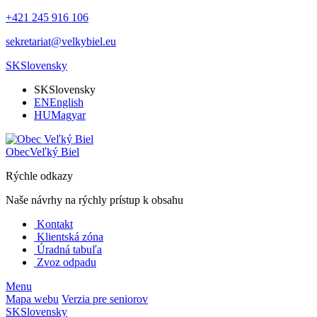
+421 245 916 106
sekretariat@velkybiel.eu
SK
Slovensky
SK
Slovensky
EN
English
HU
Magyar
Obec
Veľký Biel
Rýchle odkazy
Naše návrhy na rýchly prístup k obsahu
Kontakt
Klientská zóna
Úradná tabuľa
Zvoz odpadu
Menu
Mapa webu
Verzia pre seniorov
SK
Slovensky