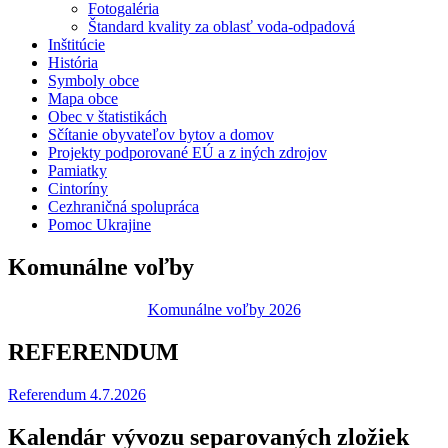
Fotogaléria
Štandard kvality za oblasť voda-odpadová
Inštitúcie
História
Symboly obce
Mapa obce
Obec v štatistikách
Sčítanie obyvateľov bytov a domov
Projekty podporované EÚ a z iných zdrojov
Pamiatky
Cintoríny
Cezhraničná spolupráca
Pomoc Ukrajine
Komunálne voľby
Komunálne voľby 2026
REFERENDUM
Referendum 4.7.2026
Kalendár vývozu separovaných zložiek