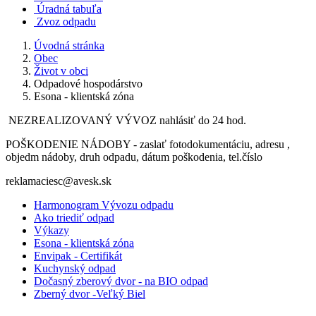
Úradná tabuľa
Zvoz odpadu
Úvodná stránka
Obec
Život v obci
Odpadové hospodárstvo
Esona - klientská zóna
NEZREALIZOVANÝ VÝVOZ nahlásiť do 24 hod.
POŠKODENIE NÁDOBY - zaslať fotodokumentáciu, adresu ,
objedm nádoby, druh odpadu, dátum poškodenia, tel.číslo
reklamaciesc@avesk.sk
Harmonogram Vývozu odpadu
Ako triediť odpad
Výkazy
Esona - klientská zóna
Envipak - Certifikát
Kuchynský odpad
Dočasný zberový dvor - na BIO odpad
Zberný dvor -Veľký Biel