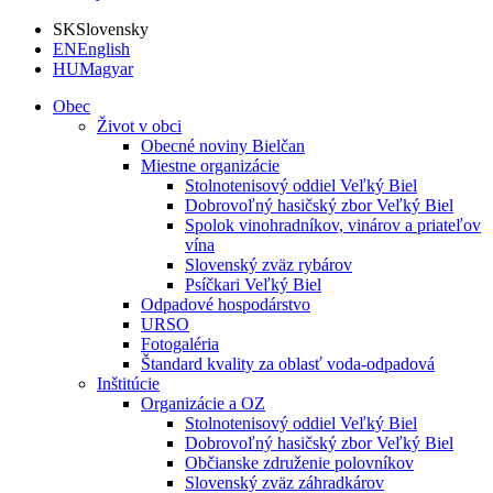
SK
Slovensky
EN
English
HU
Magyar
Obec
Život v obci
Obecné noviny Bielčan
Miestne organizácie
Stolnotenisový oddiel Veľký Biel
Dobrovoľný hasičský zbor Veľký Biel
Spolok vinohradníkov, vinárov a priateľov
vína
Slovenský zväz rybárov
Psíčkari Veľký Biel
Odpadové hospodárstvo
URSO
Fotogaléria
Štandard kvality za oblasť voda-odpadová
Inštitúcie
Organizácie a OZ
Stolnotenisový oddiel Veľký Biel
Dobrovoľný hasičský zbor Veľký Biel
Občianske združenie polovníkov
Slovenský zväz záhradkárov