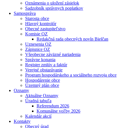
Oznámenia o uložení zásielok
Sadzobník správnych poplatkov
Samospráva
Starosta obce
Hlavný kontrolór
Obecné zastupiteľstvo
Komisie OZ
Redakčná rada obecných novín Bielčan
Uznesenia OZ
Zápisnice OZ
Všeobecne záväzné nariadenia
Správne konania
Register zmlúv a faktúr
Verejné obstarávanie
Program hospodárskeho a sociálneho rozvoja obce
Hospodárenie obce
Územný plán obce
Oznamy
Aktuálne Oznamy
Úradná tabuľa
Referendum 2026
Komunálne voľby 2026
Kalendár akcií
Kontakty
Obecný úrad