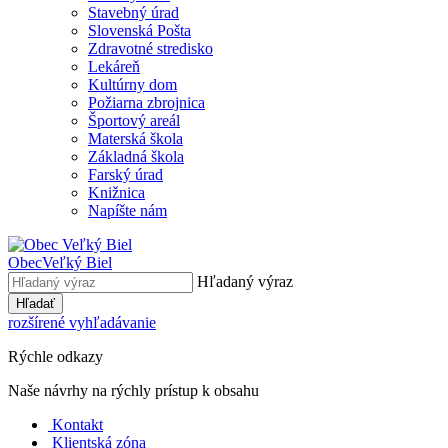
Stavebný úrad
Slovenská Pošta
Zdravotné stredisko
Lekáreň
Kultúrny dom
Požiarna zbrojnica
Športový areál
Materská škola
Základná škola
Farský úrad
Knižnica
Napíšte nám
Obec
Veľký Biel
Hľadaný výraz
Hľadať
rozšírené vyhľadávanie
Rýchle odkazy
Naše návrhy na rýchly prístup k obsahu
Kontakt
Klientská zóna