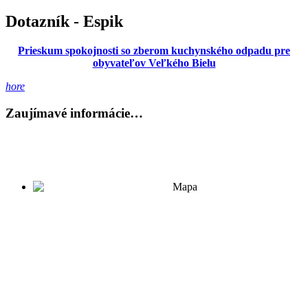
Dotazník - Espik
Prieskum spokojnosti so zberom kuchynského odpadu pre
obyvateľov Veľkého Bielu
hore
Zaujímavé informácie…