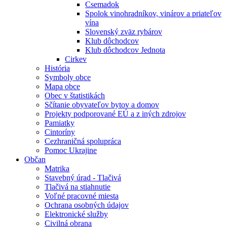
Csemadok
Spolok vinohradníkov, vinárov a priateľov
vína
Slovenský zväz rybárov
Klub dôchodcov
Klub dôchodcov Jednota
Cirkev
História
Symboly obce
Mapa obce
Obec v štatistikách
Sčítanie obyvateľov bytov a domov
Projekty podporované EÚ a z iných zdrojov
Pamiatky
Cintoríny
Cezhraničná spolupráca
Pomoc Ukrajine
Občan
Matrika
Stavebný úrad - Tlačivá
Tlačivá na stiahnutie
Voľné pracovné miesta
Ochrana osobných údajov
Elektronické služby
Civilná obrana