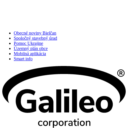
Obecné noviny Bielčan
Spoločný stavebný úrad
Pomoc Ukrajine
Územný plán obce
Mobilná aplikácia
Smart info