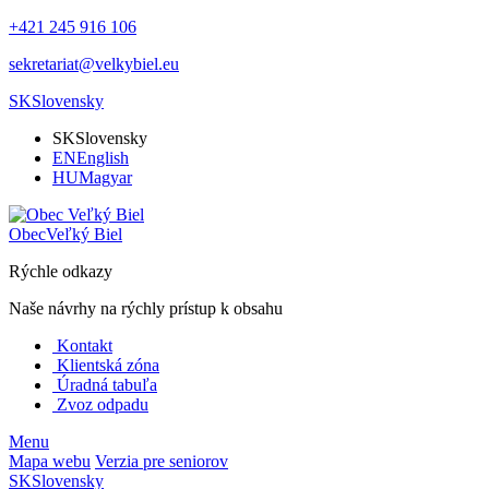
+421 245 916 106
sekretariat@velkybiel.eu
SK
Slovensky
SK
Slovensky
EN
English
HU
Magyar
Obec
Veľký Biel
Rýchle odkazy
Naše návrhy na rýchly prístup k obsahu
Kontakt
Klientská zóna
Úradná tabuľa
Zvoz odpadu
Menu
Mapa webu
Verzia pre seniorov
SK
Slovensky