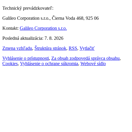
Technický prevádzkovateľ:
Galileo Corporation s.r.o., Čierna Voda 468, 925 06
Kontakt:
Galileo Corporation s.r.o.
Posledná aktualizácia: 7. 8. 2026
Zmena vzhľadu
,
Štruktúra stránok
,
RSS
,
Vytlačiť
Vyhlásenie o prístupnosti
,
Za obsah zodpovedá správca obsahu
,
Cookies
,
Vyhlásenie o ochrane súkromia
,
Webové sídlo