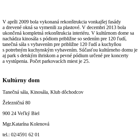
V apríli 2009 bola vykonaná rekonštrukcia vonkajšej fasády
a drevené okná sa vymenili za plastové. V decembri 2013 bola
ukončená kompletná rekonštrukcia interiéru. V kultúrnom dome sa
nachádza kinosála s pódiom približne so sedením pre 120 ľudí,
tanečná sála s vybavením pre približne 120 ľudí a kuchyňou
s potrebným kuchynským vybavením. Súčasťou kultúrneho domu je
aj park s detským ihriskom a pevné pódium určené pre koncerty
a vystúpenia. Počet parkovacích miest je 25.
Kultúrny dom
Tanečná sála, Kinosála, Klub dôchodcov
Železničná 80
900 24 Veľký Biel
Mgr.Katarína Kolenová
tel.: 02/4591 62 01