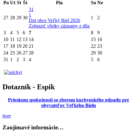
Po
Ut
St
Št
Pia
So
Ne
31
1
27
28
29
30
1
2
Dni obce Veľký Biel 2026
Zobraziť všetky záznamy z dňa
3
4
5
6
7
8
9
10
11
12
13
14
15
16
17
18
19
20
21
22
23
24
25
26
27
28
29
30
31
1
2
3
4
5
6
Dotazník - Espik
Prieskum spokojnosti so zberom kuchynského odpadu pre
obyvateľov Veľkého Bielu
hore
Zaujímavé informácie…