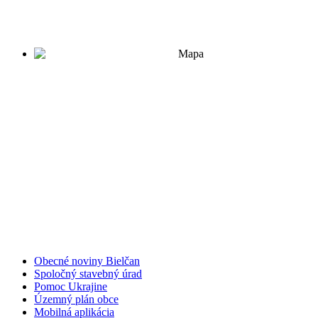
Obecné noviny Bielčan
Spoločný stavebný úrad
Pomoc Ukrajine
Územný plán obce
Mobilná aplikácia