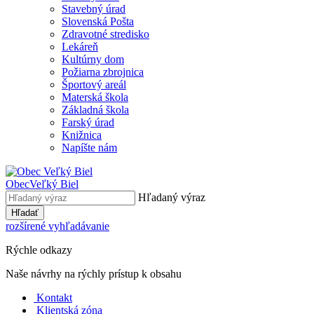
Stavebný úrad
Slovenská Pošta
Zdravotné stredisko
Lekáreň
Kultúrny dom
Požiarna zbrojnica
Športový areál
Materská škola
Základná škola
Farský úrad
Knižnica
Napíšte nám
Obec
Veľký Biel
Hľadaný výraz
Hľadať
rozšírené vyhľadávanie
Rýchle odkazy
Naše návrhy na rýchly prístup k obsahu
Kontakt
Klientská zóna