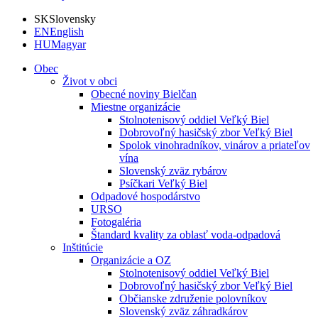
SK
Slovensky
EN
English
HU
Magyar
Obec
Život v obci
Obecné noviny Bielčan
Miestne organizácie
Stolnotenisový oddiel Veľký Biel
Dobrovoľný hasičský zbor Veľký Biel
Spolok vinohradníkov, vinárov a priateľov
vína
Slovenský zväz rybárov
Psíčkari Veľký Biel
Odpadové hospodárstvo
URSO
Fotogaléria
Štandard kvality za oblasť voda-odpadová
Inštitúcie
Organizácie a OZ
Stolnotenisový oddiel Veľký Biel
Dobrovoľný hasičský zbor Veľký Biel
Občianske združenie polovníkov
Slovenský zväz záhradkárov