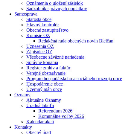
Oznámenia o uložení zásielok
Sadzobník správnych poplatkov
Samospráva
Starosta obce
Hlavný kontrolór
Obecné zastupiteľstvo
Komisie OZ
Redakčná rada obecných novín Bielčan
Uznesenia OZ
Zápisnice OZ
Všeobecne záväzné nariadenia
Správne konania
Register zmlúv a faktúr
Verejné obstarávanie
Program hospodárskeho a sociálneho rozvoja obce
Hospodárenie obce
Územný plán obce
Oznamy
Aktuálne Oznamy
Úradná tabuľa
Referendum 2026
Komunálne voľby 2026
Kalendár akcií
Kontakty
Obecný úrad