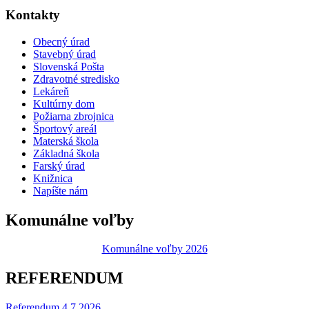
Kontakty
Obecný úrad
Stavebný úrad
Slovenská Pošta
Zdravotné stredisko
Lekáreň
Kultúrny dom
Požiarna zbrojnica
Športový areál
Materská škola
Základná škola
Farský úrad
Knižnica
Napíšte nám
Komunálne voľby
Komunálne voľby 2026
REFERENDUM
Referendum 4.7.2026