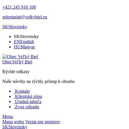
+421 245 916 106
sekretariat@velkybiel.eu
SK
Slovensky
SK
Slovensky
EN
English
HU
Magyar
Obec
Veľký Biel
Rýchle odkazy
Naše návrhy na rýchly prístup k obsahu
Kontakt
Klientská zóna
Úradná tabuľa
Zvoz odpadu
Menu
Mapa webu
Verzia pre seniorov
SK
Slovensky