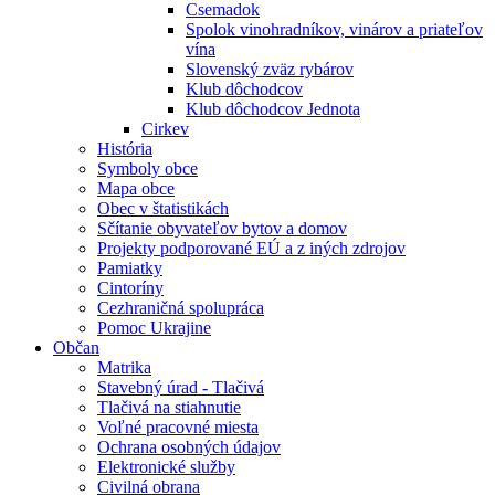
Csemadok
Spolok vinohradníkov, vinárov a priateľov
vína
Slovenský zväz rybárov
Klub dôchodcov
Klub dôchodcov Jednota
Cirkev
História
Symboly obce
Mapa obce
Obec v štatistikách
Sčítanie obyvateľov bytov a domov
Projekty podporované EÚ a z iných zdrojov
Pamiatky
Cintoríny
Cezhraničná spolupráca
Pomoc Ukrajine
Občan
Matrika
Stavebný úrad - Tlačivá
Tlačivá na stiahnutie
Voľné pracovné miesta
Ochrana osobných údajov
Elektronické služby
Civilná obrana