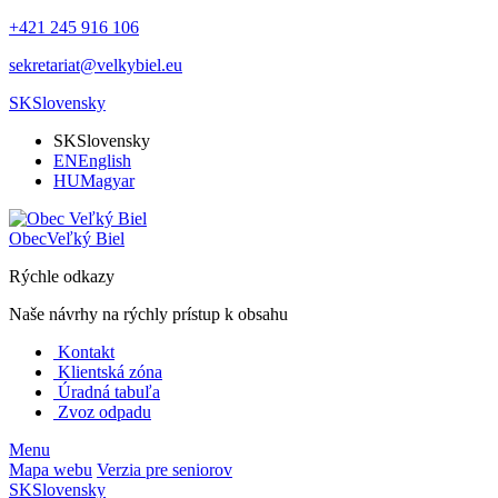
+421 245 916 106
sekretariat@velkybiel.eu
SK
Slovensky
SK
Slovensky
EN
English
HU
Magyar
Obec
Veľký Biel
Rýchle odkazy
Naše návrhy na rýchly prístup k obsahu
Kontakt
Klientská zóna
Úradná tabuľa
Zvoz odpadu
Menu
Mapa webu
Verzia pre seniorov
SK
Slovensky