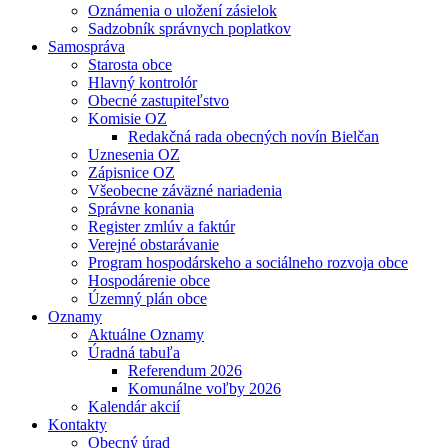
Oznámenia o uložení zásielok
Sadzobník správnych poplatkov
Samospráva
Starosta obce
Hlavný kontrolór
Obecné zastupiteľstvo
Komisie OZ
Redakčná rada obecných novín Bielčan
Uznesenia OZ
Zápisnice OZ
Všeobecne záväzné nariadenia
Správne konania
Register zmlúv a faktúr
Verejné obstarávanie
Program hospodárskeho a sociálneho rozvoja obce
Hospodárenie obce
Územný plán obce
Oznamy
Aktuálne Oznamy
Úradná tabuľa
Referendum 2026
Komunálne voľby 2026
Kalendár akcií
Kontakty
Obecný úrad