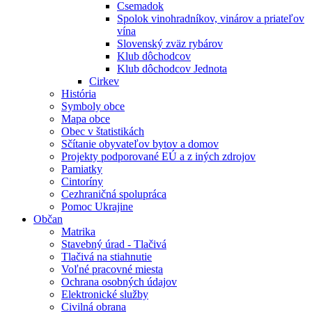
Csemadok
Spolok vinohradníkov, vinárov a priateľov
vína
Slovenský zväz rybárov
Klub dôchodcov
Klub dôchodcov Jednota
Cirkev
História
Symboly obce
Mapa obce
Obec v štatistikách
Sčítanie obyvateľov bytov a domov
Projekty podporované EÚ a z iných zdrojov
Pamiatky
Cintoríny
Cezhraničná spolupráca
Pomoc Ukrajine
Občan
Matrika
Stavebný úrad - Tlačivá
Tlačivá na stiahnutie
Voľné pracovné miesta
Ochrana osobných údajov
Elektronické služby
Civilná obrana