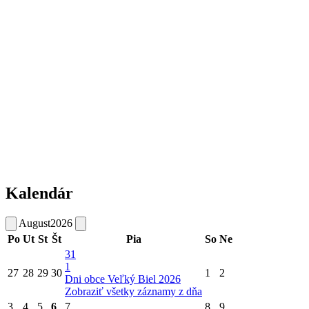
Kalendár
August
2026
Po
Ut
St
Št
Pia
So
Ne
31
1
27
28
29
30
1
2
Dni obce Veľký Biel 2026
Zobraziť všetky záznamy z dňa
3
4
5
6
7
8
9