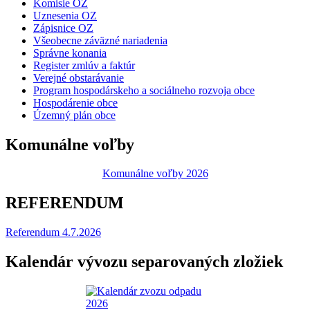
Komisie OZ
Uznesenia OZ
Zápisnice OZ
Všeobecne záväzné nariadenia
Správne konania
Register zmlúv a faktúr
Verejné obstarávanie
Program hospodárskeho a sociálneho rozvoja obce
Hospodárenie obce
Územný plán obce
Komunálne voľby
Komunálne voľby 2026
REFERENDUM
Referendum 4.7.2026
Kalendár vývozu separovaných zložiek