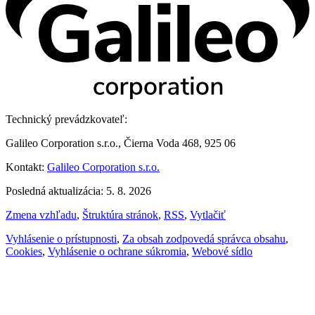
Technický prevádzkovateľ:
Galileo Corporation s.r.o., Čierna Voda 468, 925 06
Kontakt:
Galileo Corporation s.r.o.
Posledná aktualizácia: 5. 8. 2026
Zmena vzhľadu
,
Štruktúra stránok
,
RSS
,
Vytlačiť
Vyhlásenie o prístupnosti
,
Za obsah zodpovedá správca obsahu
,
Cookies
,
Vyhlásenie o ochrane súkromia
,
Webové sídlo