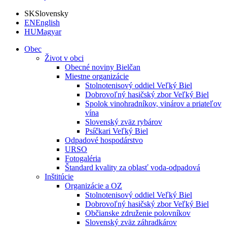
SK
Slovensky
EN
English
HU
Magyar
Obec
Život v obci
Obecné noviny Bielčan
Miestne organizácie
Stolnotenisový oddiel Veľký Biel
Dobrovoľný hasičský zbor Veľký Biel
Spolok vinohradníkov, vinárov a priateľov
vína
Slovenský zväz rybárov
Psíčkari Veľký Biel
Odpadové hospodárstvo
URSO
Fotogaléria
Štandard kvality za oblasť voda-odpadová
Inštitúcie
Organizácie a OZ
Stolnotenisový oddiel Veľký Biel
Dobrovoľný hasičský zbor Veľký Biel
Občianske združenie polovníkov
Slovenský zväz záhradkárov