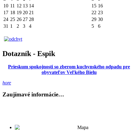
10
11
12
13
14
15
16
17
18
19
20
21
22
23
24
25
26
27
28
29
30
31
1
2
3
4
5
6
Dotazník - Espik
Prieskum spokojnosti so zberom kuchynského odpadu pre
obyvateľov Veľkého Bielu
hore
Zaujímavé informácie…