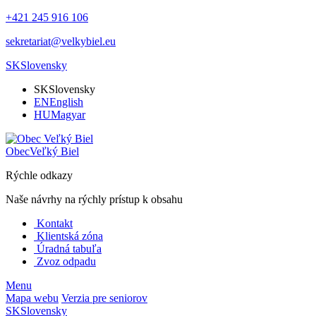
+421 245 916 106
sekretariat@velkybiel.eu
SK
Slovensky
SK
Slovensky
EN
English
HU
Magyar
Obec
Veľký Biel
Rýchle odkazy
Naše návrhy na rýchly prístup k obsahu
Kontakt
Klientská zóna
Úradná tabuľa
Zvoz odpadu
Menu
Mapa webu
Verzia pre seniorov
SK
Slovensky