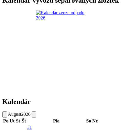
Kalendár vývozu separovaných zložiek
Kalendár
August
2026
Po
Ut
St
Št
Pia
So
Ne
31