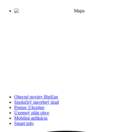
Obecné noviny Bielčan
Spoločný stavebný úrad
Pomoc Ukrajine
Územný plán obce
Mobilná aplikácia
Smart info