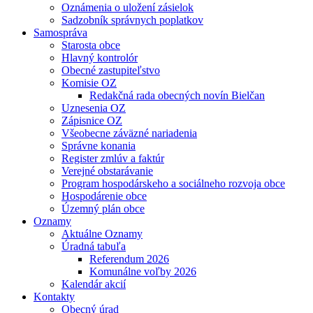
Oznámenia o uložení zásielok
Sadzobník správnych poplatkov
Samospráva
Starosta obce
Hlavný kontrolór
Obecné zastupiteľstvo
Komisie OZ
Redakčná rada obecných novín Bielčan
Uznesenia OZ
Zápisnice OZ
Všeobecne záväzné nariadenia
Správne konania
Register zmlúv a faktúr
Verejné obstarávanie
Program hospodárskeho a sociálneho rozvoja obce
Hospodárenie obce
Územný plán obce
Oznamy
Aktuálne Oznamy
Úradná tabuľa
Referendum 2026
Komunálne voľby 2026
Kalendár akcií
Kontakty
Obecný úrad