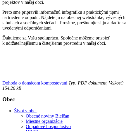
projektov v našej obci.
Preto sme pripravili informačnú infografiku s praktickými tipmi
na triedenie odpadu. Nájdete ju na obecnej webstránke, vývesných
tabuliach a sociálnych sieťach. Prosíme, preštudujte si ju a riaďte sa
uvedenými odporúčaniami.
Ďakujeme za Vašu spoluprácu. Spoločne môžeme prispieť
k udržateľnejšiemu a čistejšiemu prostrediu v našej obci.
Dohoda o domácom kompostovaní
Typ: PDF dokument, Velkosť:
154.26 kB
Obec
Život v obci
Obecné noviny Bielčan
Miestne organizácie
Odpadové hospodárstvo