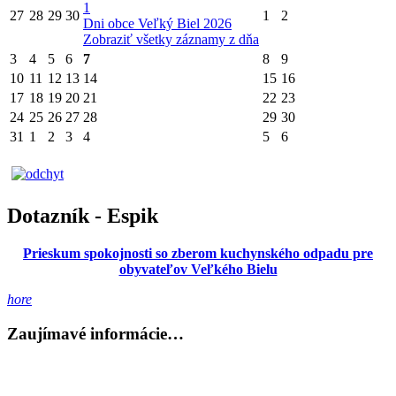
1
27
28
29
30
1
2
Dni obce Veľký Biel 2026
Zobraziť všetky záznamy z dňa
3
4
5
6
7
8
9
10
11
12
13
14
15
16
17
18
19
20
21
22
23
24
25
26
27
28
29
30
31
1
2
3
4
5
6
Dotazník - Espik
Prieskum spokojnosti so zberom kuchynského odpadu pre
obyvateľov Veľkého Bielu
hore
Zaujímavé informácie…