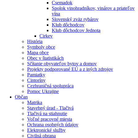
Csemadok
Spolok vinohradníkov, vinárov a priateľov
vína
Slovenský zväz rybárov
Klub dôchodcov
Klub dôchodcov Jednota
Cirkev
História
Symboly obce
Mapa obce
Obec v štatistikách
Sčítanie obyvateľov bytov a domov
Projekty podporované EÚ a z iných zdrojov
Pamiatky
Cintoríny
Cezhraničná spolupráca
Pomoc Ukrajine
Občan
Matrika
Stavebný úrad - Tlačivá
Tlačivá na stiahnutie
Voľné pracovné miesta
Ochrana osobných údajov
Elektronické služby
Civilná obrana