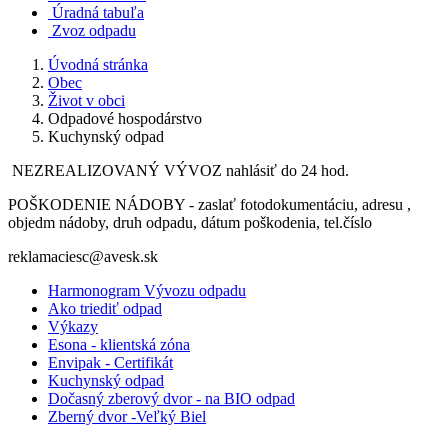
Úradná tabuľa
Zvoz odpadu
Úvodná stránka
Obec
Život v obci
Odpadové hospodárstvo
Kuchynský odpad
NEZREALIZOVANÝ VÝVOZ nahlásiť do 24 hod.
POŠKODENIE NÁDOBY - zaslať fotodokumentáciu, adresu ,
objedm nádoby, druh odpadu, dátum poškodenia, tel.číslo
reklamaciesc@avesk.sk
Harmonogram Vývozu odpadu
Ako triediť odpad
Výkazy
Esona - klientská zóna
Envipak - Certifikát
Kuchynský odpad
Dočasný zberový dvor - na BIO odpad
Zberný dvor -Veľký Biel