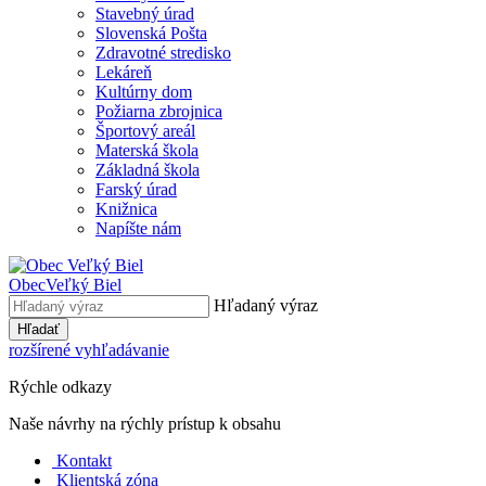
Stavebný úrad
Slovenská Pošta
Zdravotné stredisko
Lekáreň
Kultúrny dom
Požiarna zbrojnica
Športový areál
Materská škola
Základná škola
Farský úrad
Knižnica
Napíšte nám
Obec
Veľký Biel
Hľadaný výraz
Hľadať
rozšírené vyhľadávanie
Rýchle odkazy
Naše návrhy na rýchly prístup k obsahu
Kontakt
Klientská zóna