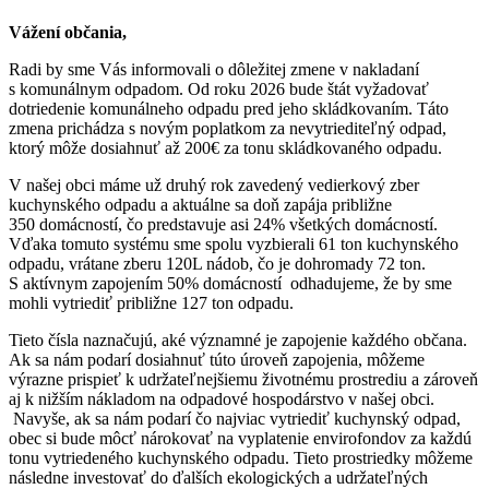
Vážení občania,
Radi by sme Vás informovali o dôležitej zmene v nakladaní
s komunálnym odpadom. Od roku 2026 bude štát vyžadovať
dotriedenie komunálneho odpadu pred jeho skládkovaním. Táto
zmena prichádza s novým poplatkom za nevytriediteľný odpad,
ktorý môže dosiahnuť až 200€ za tonu skládkovaného odpadu.
V našej obci máme už druhý rok zavedený vedierkový zber
kuchynského odpadu a aktuálne sa doň zapája približne
350 domácností, čo predstavuje asi 24% všetkých domácností.
Vďaka tomuto systému sme spolu vyzbierali 61 ton kuchynského
odpadu, vrátane zberu 120L nádob, čo je dohromady 72 ton.
S aktívnym zapojením 50% domácností odhadujeme, že by sme
mohli vytriediť približne 127 ton odpadu.
Tieto čísla naznačujú, aké významné je zapojenie každého občana.
Ak sa nám podarí dosiahnuť túto úroveň zapojenia, môžeme
výrazne prispieť k udržateľnejšiemu životnému prostrediu a zároveň
aj k nižším nákladom na odpadové hospodárstvo v našej obci.
Navyše, ak sa nám podarí čo najviac vytriediť kuchynský odpad,
obec si bude môcť nárokovať na vyplatenie envirofondov za každú
tonu vytriedeného kuchynského odpadu. Tieto prostriedky môžeme
následne investovať do ďalších ekologických a udržateľných