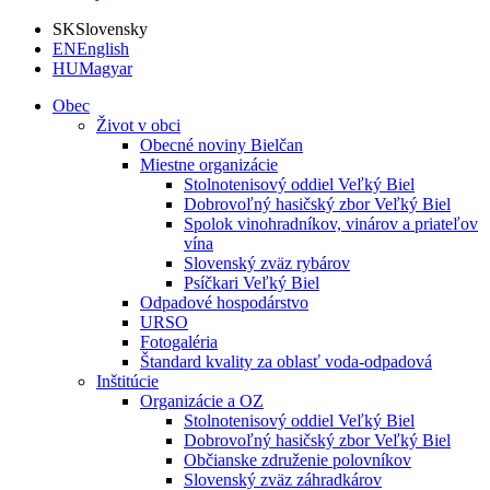
SK
Slovensky
EN
English
HU
Magyar
Obec
Život v obci
Obecné noviny Bielčan
Miestne organizácie
Stolnotenisový oddiel Veľký Biel
Dobrovoľný hasičský zbor Veľký Biel
Spolok vinohradníkov, vinárov a priateľov
vína
Slovenský zväz rybárov
Psíčkari Veľký Biel
Odpadové hospodárstvo
URSO
Fotogaléria
Štandard kvality za oblasť voda-odpadová
Inštitúcie
Organizácie a OZ
Stolnotenisový oddiel Veľký Biel
Dobrovoľný hasičský zbor Veľký Biel
Občianske združenie polovníkov
Slovenský zväz záhradkárov