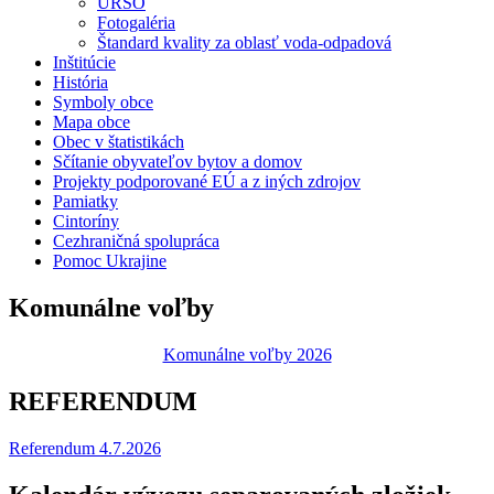
URSO
Fotogaléria
Štandard kvality za oblasť voda-odpadová
Inštitúcie
História
Symboly obce
Mapa obce
Obec v štatistikách
Sčítanie obyvateľov bytov a domov
Projekty podporované EÚ a z iných zdrojov
Pamiatky
Cintoríny
Cezhraničná spolupráca
Pomoc Ukrajine
Komunálne voľby
Komunálne voľby 2026
REFERENDUM
Referendum 4.7.2026