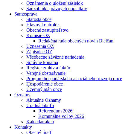
Oznámenia o uložení zásielok
Sadzobník správnych poplatkov
Samospráva
Starosta obce
Hlavný kontrolór
Obecné zastupiteľstvo
Komisie OZ
Redakčná rada obecných novín Bielčan
Uznesenia OZ
Zápisnice OZ
Všeobecne záväzné nariadenia
Správne konania
Register zmlúv a faktúr
Verejné obstarávanie
Program hospodárskeho a sociálneho rozvoja obce
Hospodárenie obce
Územný plán obce
Oznamy
Aktuálne Oznamy
Úradná tabuľa
Referendum 2026
Komunálne voľby 2026
Kalendár akcií
Kontakty
Obecný úrad