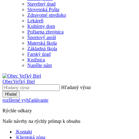
Stavebný úrad
Slovenská Pošta
Zdravotné stredisko
Lekáreň
Kultúrny dom
Požiarna zbrojnica
Športový areál
Materská škola
Základná škola
Farský úrad
Knižnica
Napíšte nám
Obec
Veľký Biel
Hľadaný výraz
Hľadať
rozšírené vyhľadávanie
Rýchle odkazy
Naše návrhy na rýchly prístup k obsahu
Kontakt
Klientská zóna