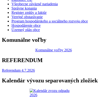
Všeobecne záväzné nariadenia
Správne konania
Register zmlúv a faktúr
Verejné obstarávanie
Program hospodárskeho a sociálneho rozvoja obce
Hospodárenie obce
Územný plán obce
Komunálne voľby
Komunálne voľby 2026
REFERENDUM
Referendum 4.7.2026
Kalendár vývozu separovaných zložiek