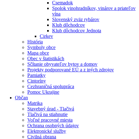
Csemadok
Spolok vinohradníkov, vinárov a priateľov
vína
Slovenský zväz rybárov
Klub dôchodcov
Klub dôchodcov Jednota
Cirkev
História
Symboly obce
Mapa obce
Obec v štatistikách
Sčítanie obyvateľov bytov a domov
Projekty podporované EÚ a z iných zdrojov
Pamiatky
Cintoríny
Cezhraničná spolupráca
Pomoc Ukrajine
Občan
Matrika
Stavebný úrad - Tlačivá
Tlačivá na stiahnutie
Voľné pracovné miesta
Ochrana osobných údajov
Elektronické služby
Civilná obrana