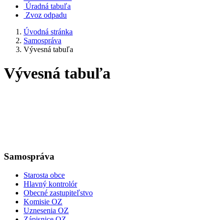
Úradná tabuľa
Zvoz odpadu
Úvodná stránka
Samospráva
Vývesná tabuľa
Vývesná tabuľa
Samospráva
Starosta obce
Hlavný kontrolór
Obecné zastupiteľstvo
Komisie OZ
Uznesenia OZ
Zápisnice OZ