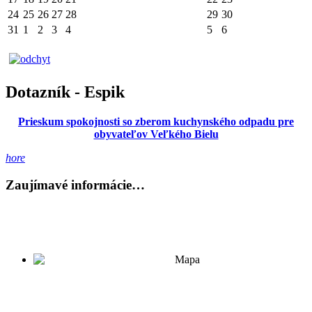
24
25
26
27
28
29
30
31
1
2
3
4
5
6
Dotazník - Espik
Prieskum spokojnosti so zberom kuchynského odpadu pre
obyvateľov Veľkého Bielu
hore
Zaujímavé informácie…