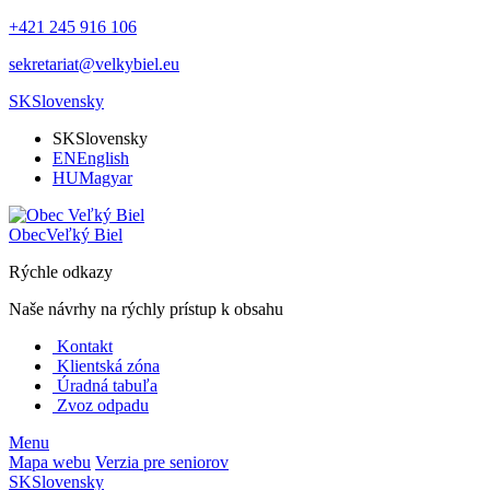
+421 245 916 106
sekretariat@velkybiel.eu
SK
Slovensky
SK
Slovensky
EN
English
HU
Magyar
Obec
Veľký Biel
Rýchle odkazy
Naše návrhy na rýchly prístup k obsahu
Kontakt
Klientská zóna
Úradná tabuľa
Zvoz odpadu
Menu
Mapa webu
Verzia pre seniorov
SK
Slovensky