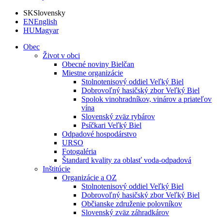
SK
Slovensky
EN
English
HU
Magyar
Obec
Život v obci
Obecné noviny Bielčan
Miestne organizácie
Stolnotenisový oddiel Veľký Biel
Dobrovoľný hasičský zbor Veľký Biel
Spolok vinohradníkov, vinárov a priateľov
vína
Slovenský zväz rybárov
Psíčkari Veľký Biel
Odpadové hospodárstvo
URSO
Fotogaléria
Štandard kvality za oblasť voda-odpadová
Inštitúcie
Organizácie a OZ
Stolnotenisový oddiel Veľký Biel
Dobrovoľný hasičský zbor Veľký Biel
Občianske združenie polovníkov
Slovenský zväz záhradkárov